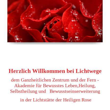
Herzlich Willkommen bei Lichtwege
dem Ganzheitlichen Zentrum und der Fern -
Akademie für Bewusstes Leben,Heilung,
Selbstheilung und
Bewusstseinserwe
iterung
in der Lichtstätte der Heiligen Rose