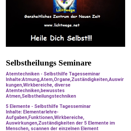
Selbstheilungs Seminare
Atemtechniken - Selbsthilfe Tagesseminar
Inhalte:Atmung,Atem,Organe,Zuständigkeiten,Auswir
kungen,Wirkbereiche, diverse
Atemtechniken,bewusstes
Atmen,Selbstheilungstechniken
5 Elemente - Selbsthilfe Tagesseminar
Inhalte: Elementarlehre-
Aufgaben,Funktionen,Wirkbereiche,
Auswirkungen,Zuständigkeiten der 5 Elemente im
Menschen, scannen der einzelnen Element