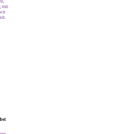
en,
 mit
wir
eit.
bst
hen