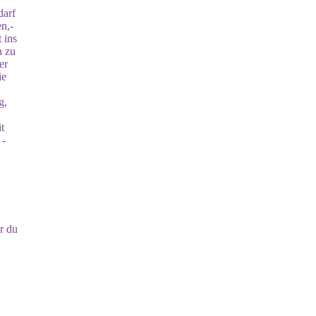
darf
n,-
 ins
n zu
er
ie
g,
t
 -
r du