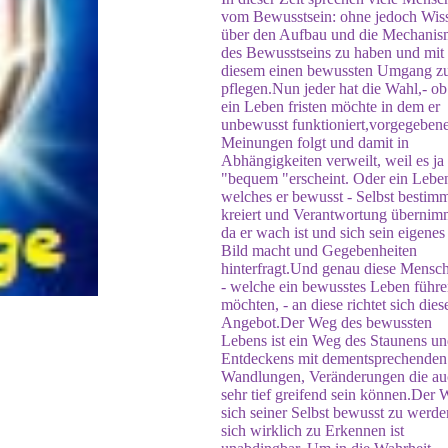
vom Bewusstsein: ohne jedoch Wis
über den Aufbau und die Mechani
des Bewusstseins zu haben und mit
diesem einen bewussten Umgang z
pflegen.Nun jeder hat die Wahl,- ob
ein Leben fristen möchte in dem er
unbewusst funktioniert,vorgegeben
Meinungen folgt und damit in
Abhängigkeiten verweilt, weil es ja
"bequem "erscheint. Oder ein Lebe
welches er bewusst - Selbst bestimm
kreiert und Verantwortung übernim
da er wach ist und sich sein eigenes
Bild macht und Gegebenheiten
hinterfragt.Und genau diese Mensc
- welche ein bewusstes Leben führ
möchten, - an diese richtet sich dies
Angebot.Der Weg des bewussten
Lebens ist ein Weg des Staunens u
Entdeckens mit dementsprechenden
Wandlungen, Veränderungen die au
sehr tief greifend sein können.Der W
sich seiner Selbst bewusst zu werde
sich wirklich zu Erkennen ist