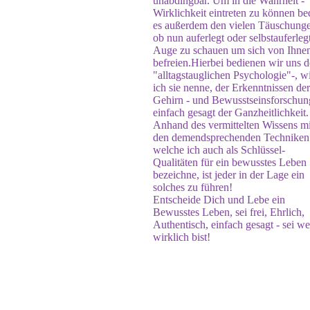
unabdingbar. Um in die Wahrheit -
Wirklichkeit eintreten zu können be
es außerdem den vielen Täuschunge
ob nun auferlegt oder selbstauferlegt
Auge zu schauen um sich von Ihne
befreien.Hierbei bedienen wir uns d
"alltagstauglichen Psychologie"-, w
ich sie nenne, der Erkenntnissen der
Gehirn - und Bewusstseinsforschun
einfach gesagt der Ganzheitlichkeit.
Anhand des vermittelten Wissens mi
den demendsprechenden Techniken
welche ich auch als Schlüssel-
Qualitäten für ein bewusstes Leben
bezeichne, ist jeder in der Lage ein
solches zu führen!
Entscheide Dich und Lebe ein
Bewusstes Leben, sei frei, Ehrlich,
Authentisch, einfach gesagt - sei we
wirklich bist!