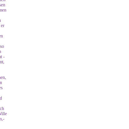
sen
smen
u
 er
en
 so
n
t -
mt,
hen,
en
es
nd
ch
ille
n,-