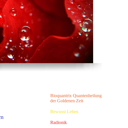
Bioquantrix Quantenheilung
der Goldenen Zeit
Bewusst Leben
um
Radionik