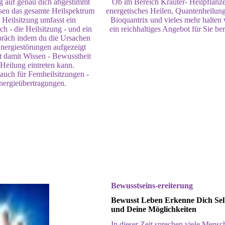
ig auf genau dich abgestimmt
Ob im Bereich Kräuter- Heilpflanz
sen das gesamte Heilspektrum
energetisches Heilen, Quantenheilung
 Heilsitzung umfasst ein
Bioquantrix und vieles mehr halten 
h - die Heilsitzung - und ein
ein reichhaltiges Angebot für Sie ber
räch indem du die Ursachen
Energiestörungen aufgezeigt
 damit Wissen - Bewusstheit
Heilung eintreten kann.
 auch für Fernheilsitzungen -
nergieübertragungen.
Bewusstseins-ereiterung
Bewusst Leben Erkenne Dich Sel
und Deine Möglichkeiten
In dieser Zeit sprechen viele Mensc